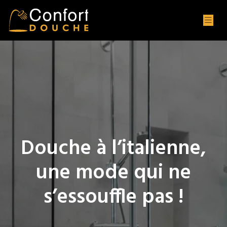
Douche à l’italienne,
une mode qui ne
s’essouffle pas !